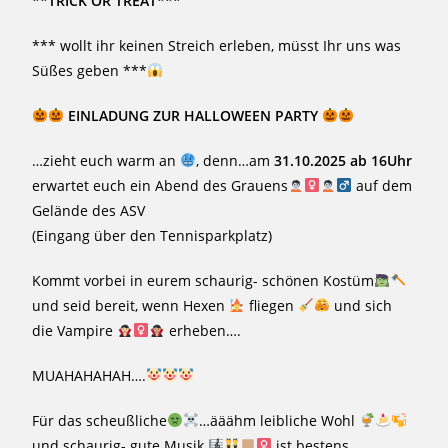
**TRICK OR TREAT***
*** wollt ihr keinen Streich erleben, müsst Ihr uns was
Süßes geben ***
EINLADUNG ZUR HALLOWEEN PARTY
…zieht euch warm an
, denn…am
31.10.2025 ab 16Uhr
erwartet euch ein Abend des Grauens
auf dem
Gelände des ASV
(Eingang über den Tennisparkplatz)
Kommt vorbei in eurem schaurig- schönen Kostüm
und seid bereit, wenn Hexen
fliegen
und sich
die Vampire
erheben….
MUAHAHAHAH….
Für das scheußliche
…ääähm leibliche Wohl
und schaurig- gute Musik
ist bestens