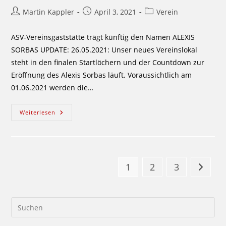
Beitrags-
Beitrag
Beitrags-
Martin Kappler
April 3, 2021
Verein
Autor:
veröffentlicht:
Kategorie:
ASV-Vereinsgaststätte trägt künftig den Namen ALEXIS
SORBAS UPDATE: 26.05.2021: Unser neues Vereinslokal
steht in den finalen Startlöchern und der Countdown zur
Eröffnung des Alexis Sorbas läuft. Voraussichtlich am
01.06.2021 werden die…
Neuer
Weiterlesen
Pächter
Für
Das
ASV-
Clubhaus
1
2
3
Zur näc
Pre
Es