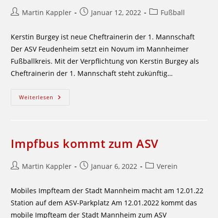
Beitrags-
Beitrag
Beitrags-
Martin Kappler
Januar 12, 2022
Fußball
Autor:
veröffentlicht:
Kategorie:
Kerstin Burgey ist neue Cheftrainerin der 1. Mannschaft
Der ASV Feudenheim setzt ein Novum im Mannheimer
Fußballkreis. Mit der Verpflichtung von Kerstin Burgey als
Cheftrainerin der 1. Mannschaft steht zukünftig…
ASV
Weiterlesen
Setzt
Auf
Weibliche
Verstärkung
Impfbus kommt zum ASV
Beitrags-
Beitrag
Beitrags-
Martin Kappler
Januar 6, 2022
Verein
Autor:
veröffentlicht:
Kategorie:
Mobiles Impfteam der Stadt Mannheim macht am 12.01.22
Station auf dem ASV-Parkplatz Am 12.01.2022 kommt das
mobile Impfteam der Stadt Mannheim zum ASV