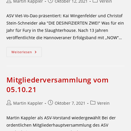
Beitrags-
Beitrag
Beitrags-
Martin Kappler
Oktober 12, 2021
Verein
Autor:
veröffentlicht:
Kategorie:
ASV Viet-Vo-Dao präsentiert: Kai Wingenfelder und Christof
Stein-Schneider aka "DIE DESINFIZIERTEN ZWEI" Was für ein
Jahr für Fury in the Slaughterhouse. Nach 13 Jahren
veröffentlichte die Hannoveraner Erfolgsband mit „NOW“…
Fury
Weiterlesen
Songs
Live
Am
23.10.2021
Mitgliederversammlung vom
05.10.21
Beitrags-
Beitrag
Beitrags-
Martin Kappler
Oktober 7, 2021
Verein
Autor:
veröffentlicht:
Kategorie:
Martin Kappler als ASV-Vorstand wiedergewählt Bei der
ordentlichen Mitgliederhauptversammlung des ASV