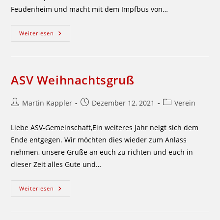
Feudenheim und macht mit dem Impfbus von…
Impfbus
Weiterlesen
Kommt
Zum
ASV
ASV Weihnachtsgruß
Beitrags-
Beitrag
Beitrags-
Martin Kappler
Dezember 12, 2021
Verein
Autor:
veröffentlicht:
Kategorie:
Liebe ASV-Gemeinschaft,Ein weiteres Jahr neigt sich dem
Ende entgegen. Wir möchten dies wieder zum Anlass
nehmen, unsere Grüße an euch zu richten und euch in
dieser Zeit alles Gute und…
ASV
Weiterlesen
Weihnachtsgruß