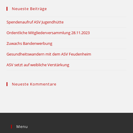
to
Neueste Beiträge
clo
the
Spendenaufruf ASV Jugendhütte
sea
pan
Ordentliche Mitgliederversammlung 28.11.2023
Zuwachs Bandenwerbung
Gesundheitswandern mit dem ASV Feudenheim
ASV setzt auf weibliche Verstärkung
Neueste Kommentare
Menu