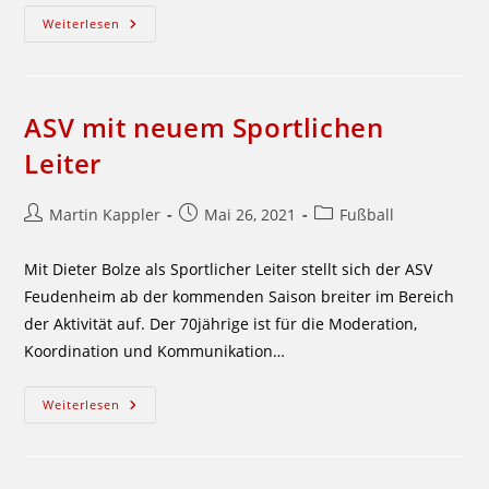
Verstärkung
Weiterlesen
Gesucht
ASV mit neuem Sportlichen
Leiter
Beitrags-
Beitrag
Beitrags-
Martin Kappler
Mai 26, 2021
Fußball
Autor:
veröffentlicht:
Kategorie:
Mit Dieter Bolze als Sportlicher Leiter stellt sich der ASV
Feudenheim ab der kommenden Saison breiter im Bereich
der Aktivität auf. Der 70jährige ist für die Moderation,
Koordination und Kommunikation…
ASV
Weiterlesen
Mit
Neuem
Sportlichen
Leiter